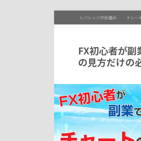
レバレッジの仕組み
トレー
メ
メ
イ
イ
ン
FX初心者が副
メ
ン
の見方だけの
ニ
ュ
コ
ー
ン
テ
ン
ツ