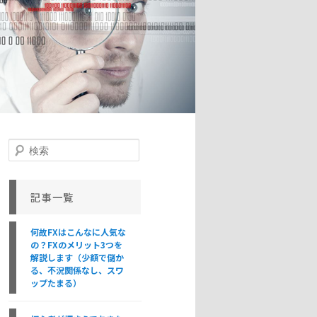
検
索
記事一覧
何故FXはこんなに人気な
の？FXのメリット3つを
解説します（少額で儲か
る、不況関係なし、スワ
ップたまる）