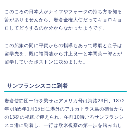
このころの日本人がナイフやフォークの持ち方を知る
筈がありませんから、岩倉全権大使だってキョロキョ
ロしてどうするのか分からなかったようです。
この船旅の間に平賀からの指導もあって琢磨と金子は
留学先を、既に福岡藩から井上良一と本間英一郎とが
留学していたボストンに決めました。
サンフランシスコに到着
岩倉使節団一行を乗せたアメリカ号は海路23日、1872
年明治5年1月15日に港外のアルカトラス島の砲台から
の13発の祝砲で迎えられ、午前10時ごろサンフランシ
スコ港に到着し、一行は欧米視察の第一歩を踏み出し