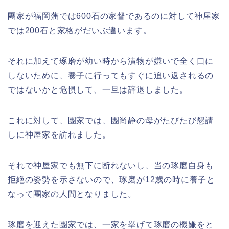
團家が福岡藩では600石の家督であるのに対して神屋家
では200石と家格がだいぶ違います。
それに加えて琢磨が幼い時から漬物が嫌いで全く口に
しないために、養子に行ってもすぐに追い返されるの
ではないかと危惧して、一旦は辞退しました。
これに対して、團家では、團尚静の母がたびたび懇請
しに神屋家を訪れました。
それで神屋家でも無下に断れないし、当の琢磨自身も
拒絶の姿勢を示さないので、琢磨が12歳の時に養子と
なって團家の人間となりました。
琢磨を迎えた團家では、一家を挙げて琢磨の機嫌をと