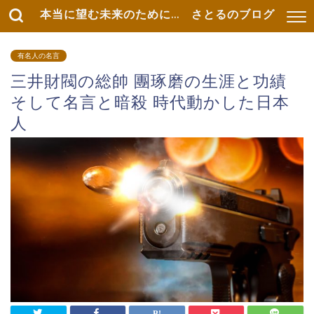
本当に望む未来のために... さとるのブログ
有名人の名言
三井財閥の総帥 團琢磨の生涯と功績
そして名言と暗殺 時代動かした日本
人