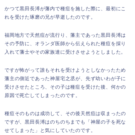
かつて黒田長溥が藩内で種痘を施した際に、最初にこ
れを受けた琢磨の兄が早逝したのです。
福岡地方で天然痘が流行り、藩主であった黒田長溥は
その予防に、オランダ医師から伝えられた種痘を採り
入れて藩士やその家族達に受けさせようとしました。
ですが怖がって誰もそれを受けようとしなかったため
藩主の側近であった神屋宅之丞が、先ず幼いわが子に
受けさせたところ、その子は種痘を受けた後、何かの
原因で死亡してしまったのです。
種痘そのものは成功して、その後天然痘は収まったの
ですが、黒田長溥はのちのちまでも「神屋の子を死な
せてしまった」と気にしていたのです。