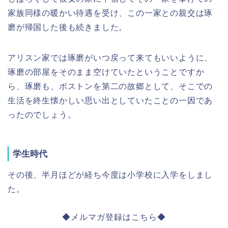
家族同様の暖かい待遇を受け、この一家との親交は琢
磨が帰国した後も続きました。
アリスン家では琢磨がいつ戻って来てもいいように、
琢磨の部屋をそのまま空けていたということですか
ら、琢磨も、ボストンを第二の故郷として、そこでの
生活を終生懐かしい思い出としていたことの一因であ
ったのでしょう。
学生時代
その後、半月ほどが経ち今度は小学校に入学をしまし
た。
◆メルマガ登録はこちら◆
ここで、読み方、書き方、算数、歴史、地理などを学