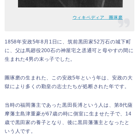
ウィキペディア 團琢磨
1858年安政5年8月1日に、筑前黒田家52万石の城下町
に、父は馬廻役200石の神屋宅之丞通可と母やすの間に
生まれた4男の末っ子でした。
團琢磨の生まれた、この安政5年という年は、安政の大
獄により多くの勤皇の志士たちが処断された年です。
当時の福岡藩主であった黒田長溥という人は、第8代薩
摩藩主島津重豪が67歳の時に側室に生ませた子で、14
歳で黒田家の養子となり、後に黒田藩藩主となったと
いう人です。