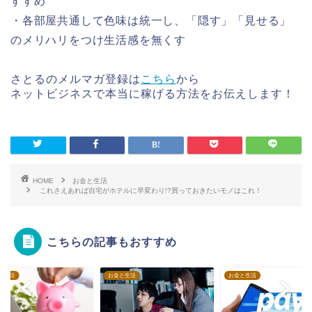
すすめ
・各部屋共通して色味は統一し、「隠す」「見せる」
のメリハリをつけ生活感を無くす
さとるのメルマガ登録は
こちら
から
ネットビジネスで本当に稼げる方法をお伝えします！
HOME
お金と生活
これさえあれば自宅がホテルに早変わり!?買っておきたいモノはこれ！
こちらの記事もおすすめ
と生活
お金と生活
お金と生活