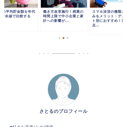
0代の平均貯金額を年代
働き方改革施行！残業の
スマホ決済の種類と
と中央値で比較する
時間上限で中小企業と家
みをメリット・デメ
計への影響が...
ト別におすすめ！注
点...
さとるのプロフィール