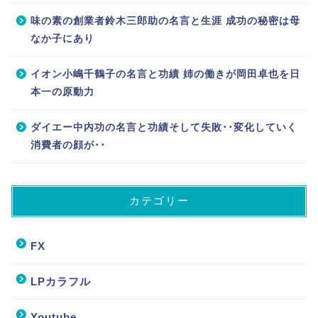
味の素の創業者鈴木三郎助の名言と生涯 成功の秘密は母
なか子にあり
イオン小嶋千鶴子の名言と功績 姉の働きが岡田卓也を日
本一の原動力
ダイエー中内功の名言と功績そして失敗･･変化していく
消費者の顔が･･
カテゴリー
FX
LPカラフル
Youtube