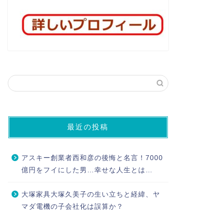
最近の投稿
アスキー創業者西和彦の後悔と名言！7000
億円をフイにした男…幸せな人生とは…
大塚家具大塚久美子の生い立ちと経緯、ヤ
マダ電機の子会社化は誤算か？