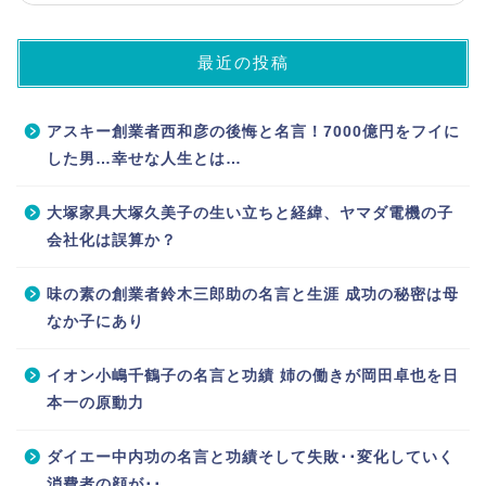
最近の投稿
アスキー創業者西和彦の後悔と名言！7000億円をフイに
した男…幸せな人生とは…
大塚家具大塚久美子の生い立ちと経緯、ヤマダ電機の子
会社化は誤算か？
味の素の創業者鈴木三郎助の名言と生涯 成功の秘密は母
なか子にあり
イオン小嶋千鶴子の名言と功績 姉の働きが岡田卓也を日
本一の原動力
ダイエー中内功の名言と功績そして失敗･･変化していく
消費者の顔が･･