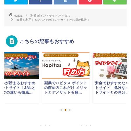
HOME
副業 ポイントサイト ハピタス
楽天を利用するならどのポイントサイトがお得か比較！
こちらの記事もおすすめ
 ポイントサイト ハピタス
副業 ポイントサイト ハピタス
副業 ポイントサイト ハピタス
イルが貯まるおすすめ
副業でハピタス ポイント
安全でおすすめなポ
イントサイト！JALと
の貯め方これだけ メリッ
トサイト！危険なポ
Aでの違いも徹底...
トとデメリットも解...
トサイトとの見分け